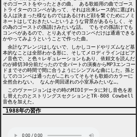
そのゴーストをやったときの曲。 ある歌姫用の曲でゴース
トライターのコンペがあって、それは出来レース的に選ばれ
る人は決まった様なものではあるけれど顔を繋ぐためにノミ
ネートはしておきたい…というような背景があるらしく、そ
の為のゴーストの孫請けみたいな話。 でもその孫請けでも
コンペがあるので、とりあえずそのコンペだけは通過できる
かやってみようということで作った曲。
余計なアレンジはしないで、しかしコードやリズムなど基
本的なことは全部わかる形に、そしてメロディラインはピア
ノ音色で、と色々レギュレーションもあり、依頼文を読んだ
のが締切30分前だったので全パートの演奏からMP3エンコー
ドまでその時間で間に合うようにシンプルな曲にした。孫と
してのコンペは通ったが…これってそもそも歌姫のカラーに
全然合わない。 なんか周回遅れの小室系みたいな…。
このヴァージョンはその時のMIDIデータに対し音色を差
し替えたのとストリングスセクションとTR-808 Cowbell
音色を加えた。
1988年の習作