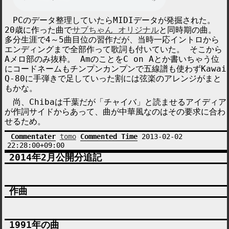
PCのデータ整理していたらMIDIデータが発掘された。
20歳に作った曲で
サブちゃん オリジナル
と同時期の曲。
多分生涯で4～5曲目位の習作だが、当時一応イントロから
エンディングまで全部作って歌詞も付いていた。 そこから
Aメロ部のみ抜粋。 AmのことをC on Aとか書いちゃう位
にコードネームもチンプンカンプンで五線譜も使わずKawai
Q-80に手弾きで足していった割には弦楽のアレンジがまと
もかな。
尚、Chibaは千葉だが「チャイバ」と読ませるアイディア
が作詞サイドからあって、曲が中華風なのはその要求に合わ
せるため。
Commentater
tomo
Commented Time
2013-02-02
22:28:00+09:00
2014年2月公開分追記
作曲
1991年の曲