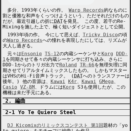
多分、1993年くらいの作。
Warp Records
的なものに
割と優雅な和声をくっつけようという、ただそれだけのもの
だが、最近引越しの折に
DAT
を発見。 この度、若干の
Re-
Mixing
を施した上で、極く短いダイジェストとして公開。
1993年頃の作。 今にして思えば、
Tricky Disco
の頃
の
Warp Records
への憧れを表現したにしては、リズムが
大人し過ぎる。
元々は
Ensoniq
TS-12
の内蔵シーケンサと
Korg
DDD-
1
を同期させて各々の内蔵シーケンサに打ち込み、さらに
DDD-1からのトリガ出力で
Roland
TR-66
を無理矢理に同
期させてリアルタイムミックスしたもの。 しかもマスター
はVHSのHi-Fi音声トラック。 (
DAT
へのトランスファーは
後年。) 他の音源は、
Kawai
K4r
、
Kawai
GMega
、
Casio
VZ-8M
、ドラムには
Korg
S3
も使用したが、この
機種は未だ手元にある。
編曲
Yo Te Quiero
Steel
DJ Kicomixのリミックスコンテスト 第1回
題材の「
yo
te quiero
」をモチーフに編曲した作品。