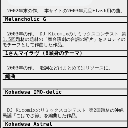
2002年末の作。 本サイトの2003年元旦Flash用の曲。
Melancholic G
2003年の作。
DJ Kicomixのリミックスコンテスト 第
1.5回
題材の題材の「舞台演劇の台詞の断片」をメロディの
モチーフとして作曲した作品。
1さんマイラヴ (8頭身のテーマ)
2003年の作。 歌詞などは
まとめて別リソース
に。
編曲
Kohadesa IMO-delic
DJ Kicomixのリミックスコンテスト 第2回
題材の沖縄
民謡「こはでさ節」を編曲した作品。
Kohadesa Astral