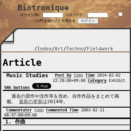
/
Biotronique
ログインID:
パスワード:
このPCを他の人と共用する
Index
Art
Techno
Fieldwork
Article
Music Studies
Post by
tomo
Time
2014-02-02
22:28:00+09:00
Category
Exhibit
SNS buttons
過去の習作や没作等を含め、自作作品をまとめて掲
載。
最新の更新
は2014年。
Commentater
tomo
Commented Time
2003-02-11
08:47:00+09:00
作曲