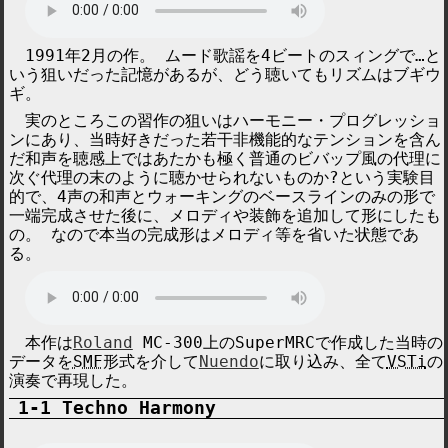
1991年2月の作。 ムード歌謡を4ビートのスィングで…と
いう狙いだった記憶があるが、どう聴いてもリズムはブギウ
ギ。
実のところこの習作の狙いはハーモニー・プログレッショ
ンにあり、当時好きだった若干非機能的なテンションを含ん
だ和声を聴感上ではあたかも極く普通のビバップ風の代理に
次ぐ代理の末のように聴かせられないものか?という実験目
的で、4声の和声とウォーキングのベースラインのみの形で
一端完成させた後に、メロディや装飾を追加して形にしたも
の。 なので本当の完成形はメロディ等を省いた状態であ
る。
本作は
Roland
MC-300上の
SuperMRC
で作成した当時の
データを
SMF
形式を介して
Nuendo
に取り込み、全て
VSTi
の
演奏で再現した。
Techno Harmony