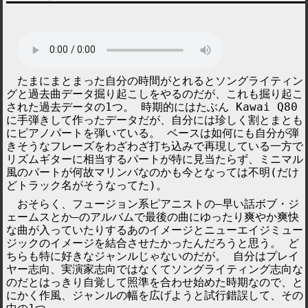
たまにまとまった自分の時間がとれるとソングライティン
グと過去曲データ掘り起こしをやるのだが、これも掘り起こ
された過去データの1つ。 時期的にはたぶん Kawai Q80
に手弾きして作ったデータだが、自分には珍しく割とまとも
にピアノパートを弾いている。 ベースは如何にも自分が弾
きそうなフレーズをわざわざ打ち込みで再現している一方で
リズムギターに相当するパートが特に見当たらず、ミニマル
風のパートが何故マリンバなのかも今となっては不明(だけ
どトラック名がそうなってた)。
おそらく、フュージョン系ピアニストの―早い話ボブ・ジ
ェームスとか―のアルバムで最後の曲にゆったり爽やか爽快
な曲が入っていたりするあのイメージとニューエイジミュー
ジックのイメージを結合させたかったんだろうと思う。 ど
ちらも特に好きなジャンルじゃないのだが。 自分はプレイ
ヤー志向、実演家志向ではなくてソングライティング志向な
のだとはっきり自覚して照準を合わせ始めた時期なので、と
にかく作風、ジャンルの幅を広げようと試行錯誤して、その