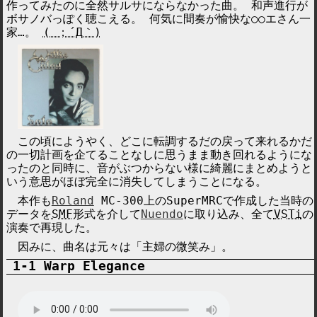
作ってみたのに全然サルサにならなかった曲。 和声進行が
ボサノバっぽく聴こえる。 何気に間奏が愉快な○○エさん一
家…。
( ；´Д｀)
この頃にようやく、どこに転調するだの戻って来れるかだ
の一切計画を企てることなしに思うまま動き回れるようにな
ったのと同時に、音がぶつからない様に綺麗にまとめようと
いう意思がほぼ完全に消失してしまうことになる。
本作も
Roland
MC-300上の
SuperMRC
で作成した当時の
データを
SMF
形式を介して
Nuendo
に取り込み、全て
VSTi
の
演奏で再現した。
因みに、曲名は元々は「主婦の微笑み」。
Warp Elegance