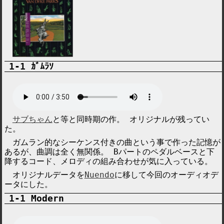
ｶﾞﾑﾗｿ
サブちゃん
と等と同時期の作。 オリジナルが残ってい
た。
ガムラン的なシーケンス付きの曲という事で作った記憶が
あるが、曲調は全く無関係。 Bパートのペダルベースと下
降するコード、メロディの組み合わせが気に入っている。
オリジナルデータを
Nuendo
に移して今回のオーディオデ
ータにした。
Modern