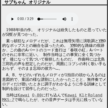
サブちゃん オリジナル
1988年頃の作。 オリジナルは紛失したものと思っていた
が
SMF
が見つかった。
素っ頓狂なメロディだが、これは無理矢理に演歌調と
YMO
的なポップスとの融合を謀ったため。
YMO
的な路線の痕跡
か、この曲のAパートのコード進行は「春咲小紅」Aパート
のそれに非常に近い。 制作当時はこの事実に全く気づか
ず、後になって気づいて狼狽したものだ。 作曲時には
北島
三郎
氏の声を想定したのだが、周囲にコブシの利く歌い手も
おらず、そのまま忘却の彼方へ…。
A、B、サビのいずれもメロディが1拍目の頭から入るのは
意図的で、童謡の様な譜割にしたかったことと、無伴奏でメ
ロディだけ聴いたときに調子がわかるように作る訓練として
制約を設けて習作したのだった。
当時は
Kawai
Q-80
に打ち込んで
Kawai
K1
と
Roland
MKS-7
で鳴らしたが、その音声データは手元に残っていな
い。