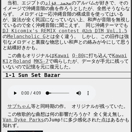
当初、エジプトの
محمد فؤاد
のアルバムが好きで、その
イメージで沖縄音階の曲を作ろうとしたが、全然そうならな
らず。 メロディは一応沖縄音階の構成音を使ってはいる
が、旋法が全く民謡になっていない上、和声が音階を無視し
ているので全く沖縄音階に聞こえず。 同じ沖縄テーマでも
DJ
Kicomix's REMIX contest @
DTM
Vol.
1.5
2ch
の
Melancholic G
とは全く違う。 しかし、この旧作は強
引なメロディと裏腹な物悲しい和声との絡みが今にして思う
と結構好きかも。
この曲もオリジナルは
Kawai
Q-80
に打ち込んで
Kawai
K1
と
Roland
MKS-7
で鳴らしたが、データが手元に残って
いないので記憶を元に復元した。
Sun Set Bazar
サブちゃん
等と同時期の作。 オリジナルが残っていた。
この牧歌的な曲想は何の影響だろうか? 全く覚え無し。
Van Dyke Parks
の
Jump!
に多少感化された点はあるかも
知れず。