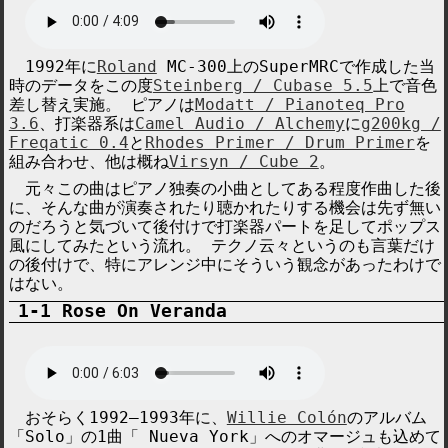
1992年に
Roland
MC-300上の
SuperMRC
で作成した当
時のデータをこの度
Steinberg / Cubase 5.5
上で音色
差し替え実施。 ピアノは
Modatt / Pianoteq Pro
3.6
、打楽器系は
Camel Audio / Alchemy
に
g200kg /
Freqatic 0.4
と
Rhodes Primer / Drum Primer
を
組み合わせ、他は概ね
Virsyn / Cube 2
。
元々この曲はピアノ独奏の小曲としてある程度作曲した後
に、そんな曲が演奏されたり聴かれたりする機会は先ず無い
のだろうと気づいて後付けで打楽器パートを足してポップス
風にしてみたという流れ。 テクノ云々というのも言葉だけ
の後付けで、特にアレンジ中にそういう観念があったわけで
はない。
Rose On Veranda
おそらく1992–1993年に、
Willie Colón
のアルバム
「
Solo
」の1曲「
Nueva York
」へのオマージュも込めて