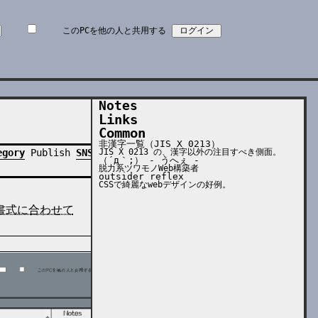
このPCを他の人と共用する
Notes
Links
Common
非漢字一覧（JIS X 0213）
JIS X 0213 の、漢字以外の注目すべき側面。
egory
Publish
SNS
（´д｀;） - うへぇ -
脱力系ツワモノWeb構築者
outsider reflex
CSSで綺麗なwebデザインの好例。
書式に合わせて
Mobile phone