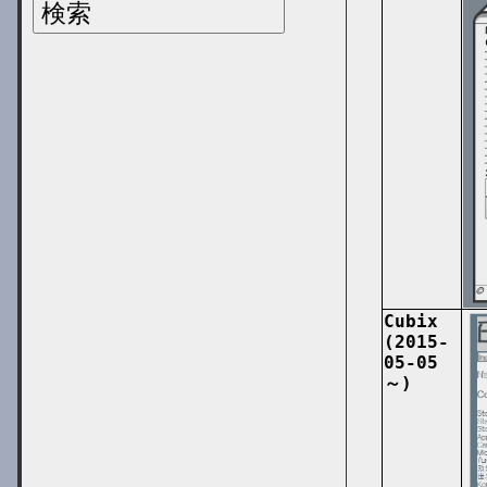
Cubix
(2015-
05-05
～)