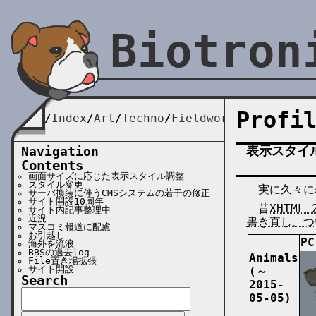
Biotron
Profi
Index
Art
Techno
Fieldwork
表示スタイ
Navigation
Contents
画面サイズに応じた表示スタイル調整
スタイル変更
実に久々に
サーバ換装に伴うCMSシステムの若干の修正
サイト開設10周年
昔
XHTML 
サイト内記事整理中
近況
書き直し、つ
マスコミ報道に配慮
お引越し
PC
海外を流浪
BBSの過去log
Animals
File置き場拡張
サイト開設
(～
Search
2015-
05-05)