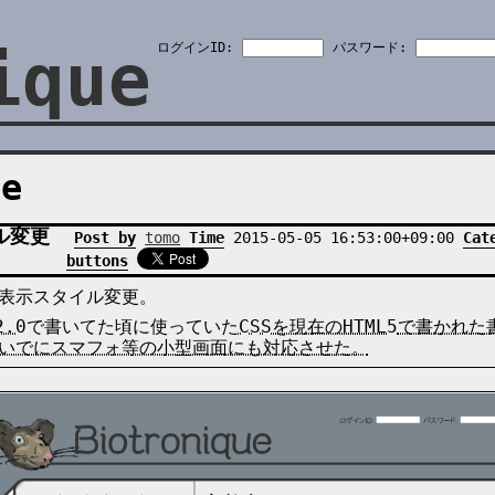
ique
ログインID:
パスワード:
le
ル変更
Post by
tomo
Time
2015-05-05 16:53:00+09:00
Cat
buttons
表示スタイル変更。
2.0
で書いてた頃に使っていた
CSSを現在の
HTML5
で書かれた
いでにスマフォ等の小型画面にも対応させた。