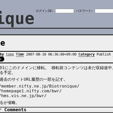
ique
ログインID:
パスワード:
le
by
tomo
Time
2007-08-10 06:36:00+09:00
Category
Publish
12-01にこのドメインに移転。 移転前コンテンツは未だ収録途
る予定。
過去のサイトURL履歴の一部を記す。
/member.nifty.ne.jp/Biotronique/
/homepage1.nifty.com/bwr/
/hms.vis.ne.jp/bwr/
るが省略。
r Comments