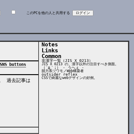
このPCを他の人と共用する
Notes
Links
Common
非漢字一覧（JIS X 0213）
JIS X 0213 の、漢字以外の注目すべき側面。
SNS buttons
（´д｀;） - うへぇ -
脱力系ツワモノWeb構築者
outsider reflex
CSSで綺麗なwebデザインの好例。
中。 過去記事は