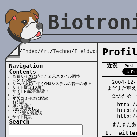
Biotron
Profi
Index
Art
Techno
Fieldwork
近況
Navigation
Post 
Contents
画面サイズに応じた表示スタイル調整
スタイル変更
2004-
サーバ換装に伴うCMSシステムの若干の修正
まだまだ増え
サイト開設10周年
サイト内記事整理中
近況
念のため、
マスコミ報道に配慮
お引越し
http:/
海外を流浪
BBSの過去log
http:/
File置き場拡張
http:/
サイト開設
Search
まだまだあ
Twitte